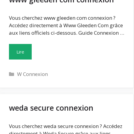
Vous cherchez www gleeden com connexion ?
Accédez directement à Www Gleeden Com grâce
aux liens officiels ci-dessous. Guide Connexion …
Lire
Catégories
W Connexion
weda secure connexion
Vous cherchez weda secure connexion ? Accédez
directement à Weda Secure grâce aux liens