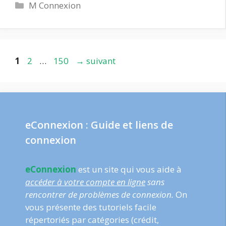
Catégories
M Connexion
Page
Page
Page
1
2
…
150
→
suivant
eConnexion : Guide et liens de
connexion
eConnexion
est un site qui vous aide à
accéder à votre compte en ligne
sans
rencontrer de problèmes de connexion.
On
vous présente des tutoriels facile
répertoriés par catégories (crédit,