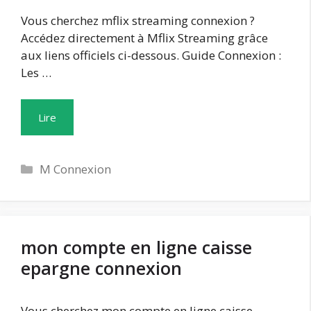
Vous cherchez mflix streaming connexion ?
Accédez directement à Mflix Streaming grâce
aux liens officiels ci-dessous. Guide Connexion :
Les …
Lire
Catégories
M Connexion
mon compte en ligne caisse
epargne connexion
Vous cherchez mon compte en ligne caisse