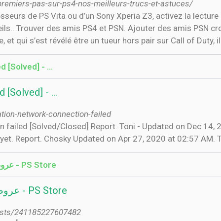
premiers-pas-sur-ps4-nos-meilleurs-trucs-et-astuces/
sesseurs de PS Vita ou d’un Sony Xperia Z3, activez la lectur
eils.. Trouver des amis PS4 et PSN. Ajouter des amis PSN cr
t qui s’est révélé être un tueur hors pair sur Call of Duty, il 
d [Solved] - …
d [Solved] - …
tion-network-connection-failed
4 yet. Report. Chosky Updated on Apr 27, 2020 at 02:57 AM. T
10 ‫PS Store - عروضنا لسه مستمرة ️ ️ ️ إلحق إشتري لعبتك ...
‫PS Store - عروضنا لسه مستمرة ️ ️ ️ إلحق إشتري لعبتك ...
osts/241185227607482