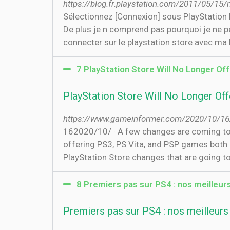
https://blog.fr.playstation.com/2011/05/15
Sélectionnez [Connexion] sous PlayStation 
De plus je n comprend pas pourquoi je ne p
connecter sur le playstation store avec ma 
7 PlayStation Store Will No Longer Off
PlayStation Store Will No Longer Off
https://www.gameinformer.com/2020/10/16/pl
16‏‏/10‏‏/2020 · A few changes are coming to the PlayStation Store here soon and among the shifts happening, Sony will no longer be
offering PS3, PS Vita, and PSP games both 
PlayStation Store changes that are going to
8 Premiers pas sur PS4 : nos meilleurs
Premiers pas sur PS4 : nos meilleurs t