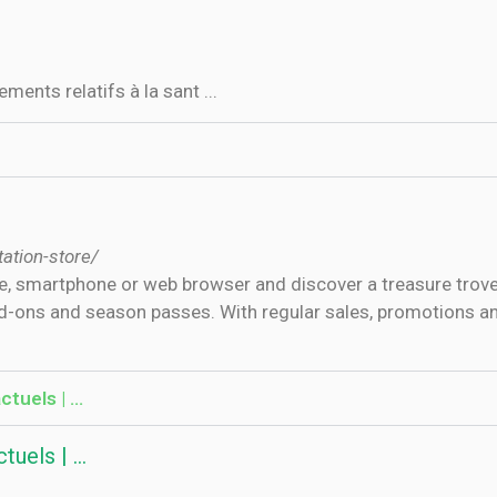
ments relatifs à la sant ...
tation-store/
le, smartphone or web browser and discover a treasure trov
d-ons and season passes. With regular sales, promotions an
tuels | …
tuels | …