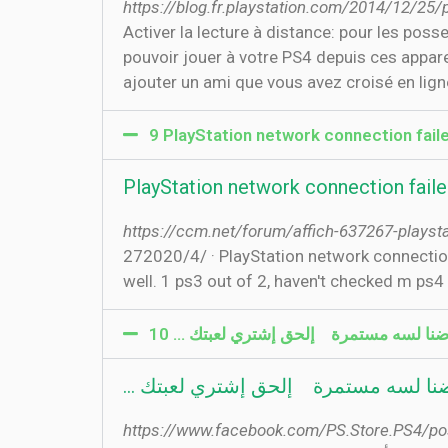
https://blog.fr.playstation.com/2014/12/25/
Activer la lecture à distance: pour les pos
pouvoir jouer à votre PS4 depuis ces appar
ajouter un ami que vous avez croisé en ligne, e
9 PlayStation network connection faile
PlayStation network connection faile
https://ccm.net/forum/affich-637267-playsta
27‏‏/4‏‏/2020 · PlayStation network connection failed [Solved/Closed] Report. Toni - Updated on Dec 14, 2018 at 02:47 AM ... Mine is down as
well. 1 ps3 out of 2, haven't checked m ps
https://www.facebook.com/PS.Store.PS4/p