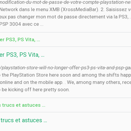
/modification-du-mot-de-passe-de-votre-compte-playstation-ne
Network dans le menu XMB (XrossMediaBar). 2. Saisissez vot
eux pas changer mon mot de passe directement via la PS3, ...
PSP 3004 avec ce ...
er PS3, PS Vita, …
er PS3, PS Vita, …
aystation-store-will-no-longer-offer-ps3-ps-vita-and-psp-g
online and on the mobile app. . We, among many others, rece
 be kicking off here pretty soon.
 trucs et astuces ...
rucs et astuces ...