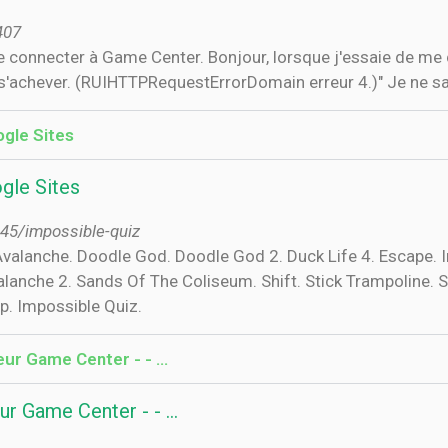
407
s'achever. (RUIHTTPRequestErrorDomain erreur 4.)" Je ne sa
ogle Sites
gle Sites
r45/impossible-quiz
 Avalanche. Doodle God. Doodle God 2. Duck Life 4. Escape. I
Avalanche 2. Sands Of The Coliseum. Shift. Stick Trampoline
. Impossible Quiz.
eur Game Center - - …
ur Game Center - - …