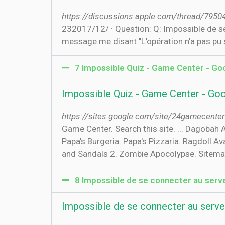
https://discussions.apple.com/thread/7950
23‏‏/12‏‏/2017 · Question: Q: Impossible de se connecter à Game Center. Bonjour, lorsque j'essaie de me connecter au game center j'ai un
message me disant "L'opération n'a pas pu 
7 Impossible Quiz - Game Center - Go
Impossible Quiz - Game Center - Goo
https://sites.google.com/site/24gamecente
Game Center. Search this site. ... Dagobah
Papa's Burgeria. Papa's Pizzaria. Ragdoll 
and Sandals 2. Zombie Apocolypse. Sitemap
8 Impossible de se connecter au serv
Impossible de se connecter au serve