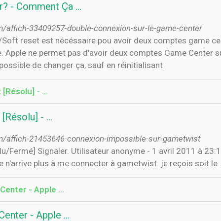
er? - Comment Ça …
/affich-33409257-double-connexion-sur-le-game-center
d/Soft reset est nécéssaire pou avoir deux comptes game ce
ne. Apple ne permet pas d'avoir deux comptes Game Center su
ossible de changer ça, sauf en réinitialisant
[Résolu] - …
[Résolu] - …
/affich-21453646-connexion-impossible-sur-gametwist
/Fermé] Signaler. Utilisateur anonyme - 1 avril 2011 à 23:1
 n'arrive plus à me connecter à gametwist. je reçois soit le .
Center - Apple …
Center - Apple …