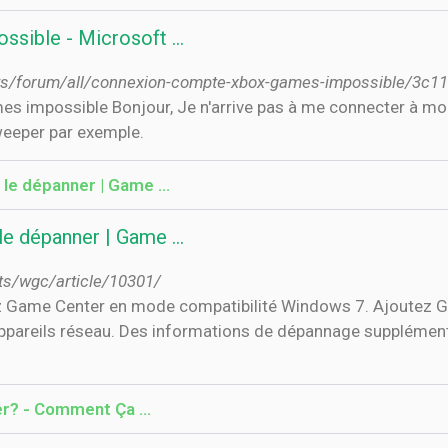
sible - Microsoft …
ows/forum/all/connexion-compte-xbox-games-impossible/3c
weeper par exemple.
 le dépanner | Game …
 le dépanner | Game …
ts/wgc/article/10301/
ez Game Center en mode compatibilité Windows 7. Ajoutez Ga
appareils réseau. Des informations de dépannage suppléme
er? - Comment Ça …