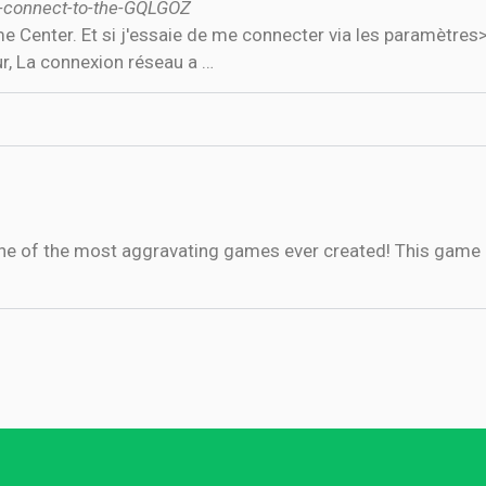
ot-connect-to-the-GQLGOZ
 Center. Et si j'essaie de me connecter via les paramètres>
ur, La connexion réseau a …
One of the most aggravating games ever created! This game h