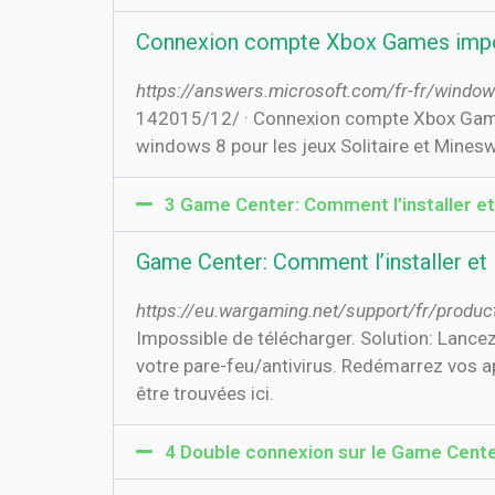
Connexion compte Xbox Games impos
https://answers.microsoft.com/fr-fr/wind
14‏‏/12‏‏/2015 · Connexion compte Xbox Games impossible Bonjour, Je n'arrive pas à me connecter à mon compte Xbox Games sous
windows 8 pour les jeux Solitaire et Mines
3 Game Center: Comment l’installer et
Game Center: Comment l’installer et
https://eu.wargaming.net/support/fr/produc
Impossible de télécharger. Solution: Lanc
votre pare-feu/antivirus. Redémarrez vos 
être trouvées ici.
4 Double connexion sur le Game Cent