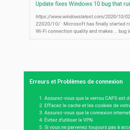
Update fixes Windows 10 bug that ruins
https://www.windowslatest.com/2020/10/02/
2‏‏/10‏‏/2020 · Microsoft has finally started rolling out a fix for an issue that ruins your Wi-Fi or ethernet-based internet connection. ... ruins
Wi-Fi connection quality and makes ... bug
Erreurs et Problèmes de connexion
Assurez-vous que le verrou CAPS est d
Effacez le cache et les cookies de votr
Assurez-vous que la connexion internet 
Évitez d’utiliser le VPN.
Si vous ne parvenez toujours pas à acc