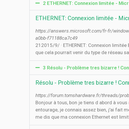
2 ETHERNET: Connexion limitée - Mic
ETHERNET: Connexion limitée - Mic
https://answers.microsoft.com/fr-fr/wind
a0bb-f71188ca7c49
21‏‏/9‏‏/2015 · ETHERNET: Connexion limitée Bonjour, je suis sous Windows 10 et depuis la mise à jour, mon réseau ethernet est limité, J'ai vu,
que cela pourrait venir du type de réseau 
3 Résolu - Problème tres bizarre ! Co
Résolu - Problème tres bizarre ! Con
https://forum.tomshardware.fr/threads/pr
Bonjour à tous, bon je tiens d abord à vo
entourage, je connais assez bien, j'ai fait
me dis que ma connexion Ethernet est limité, 