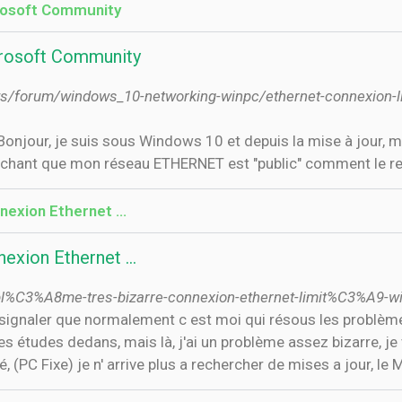
rosoft Community
rosoft Community
ows/forum/windows_10-networking-winpc/ethernet-connexion-
sachant que mon réseau ETHERNET est "public" comment le reb
nnexion Ethernet …
nexion Ethernet …
obl%C3%A8me-tres-bizarre-connexion-ethernet-limit%C3%A9-
us signaler que normalement c est moi qui résous les probl
 mes études dedans, mais là, j'ai un problème assez bizarre, 
(PC Fixe) je n' arrive plus a rechercher de mises a jour, le M