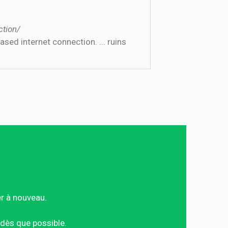
ction/
er à nouveau.
dès que possible.