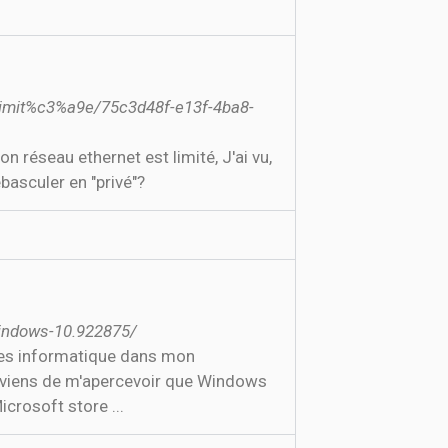
limit%c3%a9e/75c3d48f-e13f-4ba8-
asculer en "privé"?
windows-10.922875/
èmes informatique dans mon
je viens de m'apercevoir que Windows
icrosoft store ...