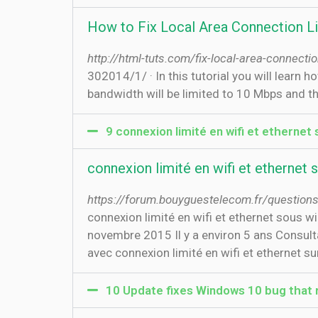
How to Fix Local Area Connection L
http://html-tuts.com/fix-local-area-connect
30‏‏/1‏‏/2014 · In this tutorial you will learn how to fix the problem with the Local Area Connection 10 Mbps limit instead of 100 Mbps. Internet
bandwidth will be limited to 10 Mbps and
9 connexion limité en wifi et ethernet 
connexion limité en wifi et ethernet 
https://forum.bouyguestelecom.fr/questions
connexion limité en wifi et ethernet sou
novembre 2015 Il y a environ 5 ans Consul
avec connexion limité en wifi et ethernet sur 
10 Update fixes Windows 10 bug that ru