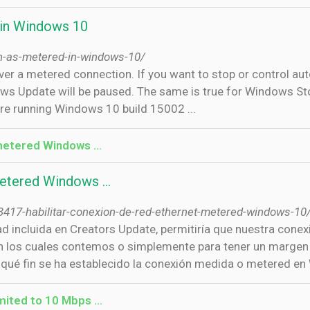
 in Windows 10
on-as-metered-in-windows-10/
 a metered connection. If you want to stop or control aut
s Update will be paused. The same is true for Windows Sto
are running Windows 10 build 15002 ...
 metered Windows …
 metered Windows …
/3417-habilitar-conexion-de-red-ethernet-metered-windows-10
ad incluida en Creators Update, permitiría que nuestra conexi
con los cuales contemos o simplemente para tener un margen
ué fin se ha establecido la conexión medida o metered en 
imited to 10 Mbps …