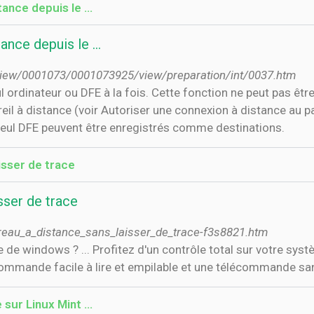
tance depuis le …
ance depuis le …
_view/0001073/0001073925/view/preparation/int/0037.htm
ordinateur ou DFE à la fois. Cette fonction ne peut pas être
eil à distance (voir Autoriser une connexion à distance a
 seul DFE peuvent être enregistrés comme destinations.
isser de trace
sser de trace
reau_a_distance_sans_laisser_de_trace-f3s8821.htm
e de windows ? ... Profitez d'un contrôle total sur votre sy
mande facile à lire et empilable et une télécommande sans fil
sur Linux Mint ...