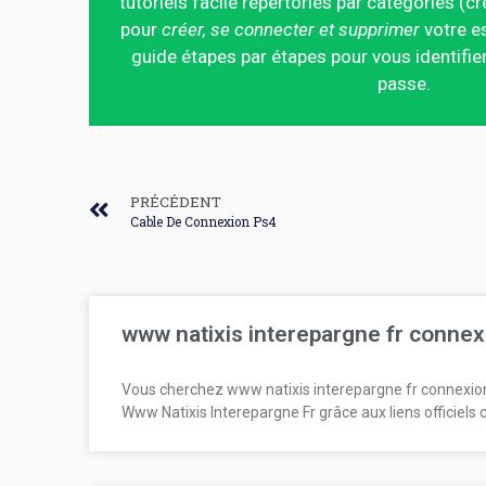
tutoriels facile répertoriés par catégories (cr
pour
créer, se connecter et supprimer
votre es
guide étapes par étapes pour vous identifier
passe.
PRÉCÉDENT
Cable De Connexion Ps4
www natixis interepargne fr connex
Vous cherchez www natixis interepargne fr connexio
Www Natixis Interepargne Fr grâce aux liens officiels 