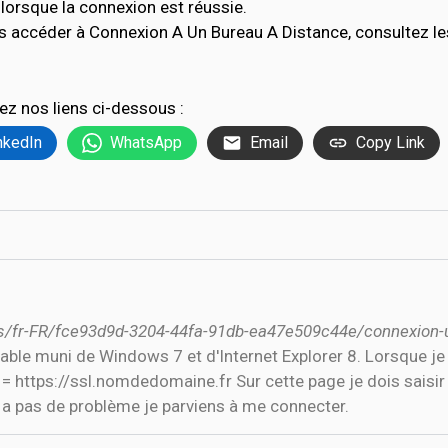
lorsque la connexion est réussie.
s accéder à Connexion A Un Bureau A Distance, consultez l
ez nos liens ci-dessous :
nkedIn
WhatsApp
Email
Copy Link
ms/fr-FR/fce93d9d-3204-44fa-91db-ea47e509c44e/connexion-
table muni de Windows 7 et d'Internet Explorer 8. Lorsque 
e = https://ssl.nomdedomaine.fr Sur cette page je dois saisi
'y a pas de problème je parviens à me connecter.