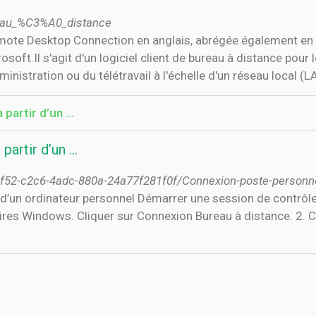
ureau_%C3%A0_distance
mote Desktop Connection en anglais, abrégée également e
oft.Il s'agit d'un logiciel client de bureau à distance pour 
nistration ou du télétravail à l'échelle d'un réseau local (LA
artir d’un ...
artir d’un ...
9f52-c2c6-4adc-880a-24a77f281f0f/Connexion-poste-personne
 d’un ordinateur personnel Démarrer une session de contrôle
res Windows. Cliquer sur Connexion Bureau à distance. 2. Co