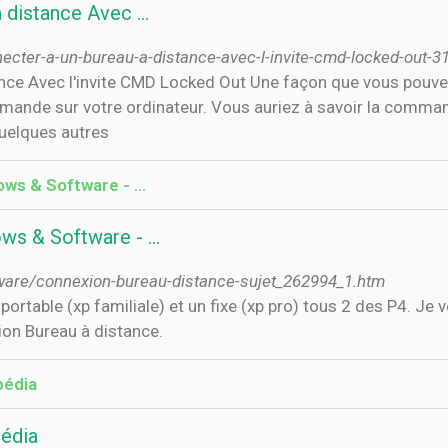
 distance Avec …
cter-a-un-bureau-a-distance-avec-l-invite-cmd-locked-out-31
nce Avec l'invite CMD Locked Out Une façon que vous pouve
ommande sur votre ordinateur. Vous auriez à savoir la comma
quelques autres
ows & Software - …
ows & Software - …
ware/connexion-bureau-distance-sujet_262994_1.htm
. portable (xp familiale) et un fixe (xp pro) tous 2 des P4. J
exion Bureau à distance.
pédia
pédia