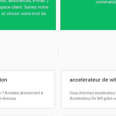
édit, assurances, e-mail..)
commandes,
pace client. Suivez notre
 et choisir votre mot de
ion
accelerateur de wi
n ? Accédez directement à
Vous cherchez accelerateur 
ci-dessous.
Accelerateur De Wifi grâce a