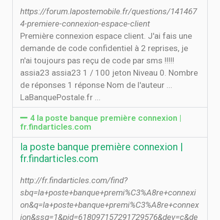
https://forum.lapostemobile.fr/questions/141467
4-premiere-connexion-espace-client
Première connexion espace client. J'ai fais une
demande de code confidentiel à 2 reprises, je
n'ai toujours pas reçu de code par sms !!!!!
assia23 assia23 1 / 100 jeton Niveau 0. Nombre
de réponses 1 réponse Nom de l'auteur ...
LaBanquePostale.fr ...
4 la poste banque première connexion |
fr.findarticles.com
la poste banque première connexion |
fr.findarticles.com
http://fr.findarticles.com/find?
sbq=la+poste+banque+premi%C3%A8re+connexi
on&q=la+poste+banque+premi%C3%A8re+connex
ion&ssq=1&pid=618097157291729576&dev=c&de