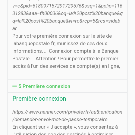
v=c&pid=618097157291729576&ssq=1&pplip=116
31283&aaa=fh00036&oq=la%20post%20banque&q
q=la%20post%20banque&vi=rc&rcp=5&rcs=sideb
ar
Pour votre première connexion sur le site de
labanquepostale.fr, munissez de ces deux
informations, ... Connexion compte à la Banque
Postale ... Attention ! Pour permettre le premier
accès à l’un des services de compte(s) en ligne,
...
5 Première connexion
Première connexion
https://www.henner.com/private/fr/authentication
/demander-envoi-mot-de-passe-temporaire
En cliquant sur « J'accepte », vous consentez à
l'utilisation des cookies destinés à optimiser