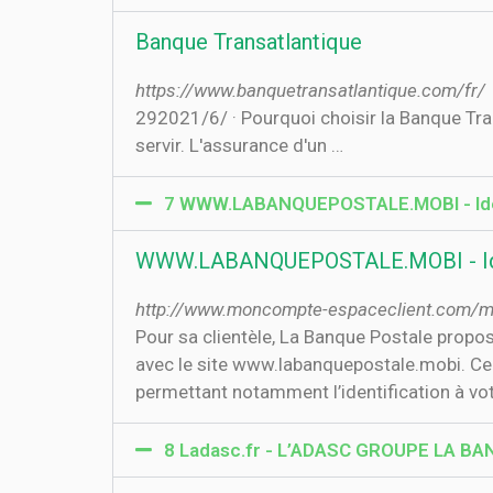
Banque Transatlantique
https://www.banquetransatlantique.com/fr/
29‏‏/6‏‏/2021 · Pourquoi choisir la Banque Transatlantique ? Un lien privilégié avec votre banquier. De nombreux experts métiers pour vous
servir. L'assurance d'un …
7 WWW.LABANQUEPOSTALE.MOBI - Iden
WWW.LABANQUEPOSTALE.MOBI - Ide
http://www.moncompte-espaceclient.com/mc
Pour sa clientèle, La Banque Postale propo
avec le site www.labanquepostale.mobi. Ce s
permettant notamment l’identification à vo
8 Ladasc.fr - L’ADASC GROUPE LA B