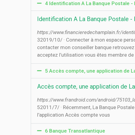
4 Identification A La Banque Postale -
Identification A La Banque Postale -
https://www.financieredechamplain.fr/identi
3‏‏/10‏‏/2019 · Connecter à mon espace personnel banque postale a quoi sert-il comment résoudre les problèmes de connexion comment
contacter mon conseiller banque retrouvez l
acceptez l’utilisation vous êtes membre de l’
5 Accès compte, une application de La
Accès compte, une application de La 
https://www.frandroid.com/android/75103_la
5‏‏/7‏‏/2011 · Récemment, La Banque Postale a sorti une nouvelle application sous Android. Destinée au client de La Banque Postale,
l'application Accès compte vous
6 Banque Transatlantique