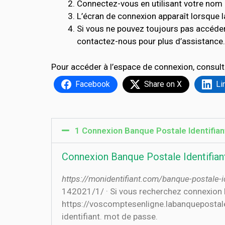
Connectez-vous en utilisant votre nom d
L’écran de connexion apparaît lorsque l
Si vous ne pouvez toujours pas accéder
contactez-nous pour plus d’assistance.
Pour accéder à l’espace de connexion, consult
Facebook
Share on X
Li
1 Connexion Banque Postale Identifian
Connexion Banque Postale Identifiant
https://monidentifiant.com/banque-postale-id
14‏‏/1‏‏/2021 · Si vous recherchez connexion banque postale identifiant, consultez nos liens ci-dessous: 1. Identification – La Banque Postale
https://voscomptesenligne.labanquepostale
identifiant. mot de passe.