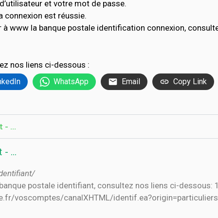
’utilisateur et votre mot de passe.
a connexion est réussie.
 à www la banque postale identification connexion, consult
ez nos liens ci-dessous :
nkedIn
WhatsApp
Email
Copy Link
t - …
 - …
entifiant/
.fr/voscomptes/canalXHTML/identif.ea?origin=particuliers