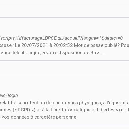
r/scripts/AffacturageLBPCE.dll/accueil?langue=1&detect=0
e passe : Le 20/07/2021 à 20:02:52 Mot de passe oublié? Po
tance téléphonique, à votre disposition de 9h à ...
ale/login
tif à la protection des personnes physiques, à l'égard du
onnées (« RGPD ») et à la Loi « Informatique et Libertés » mod
de vos données à caractère personnel.