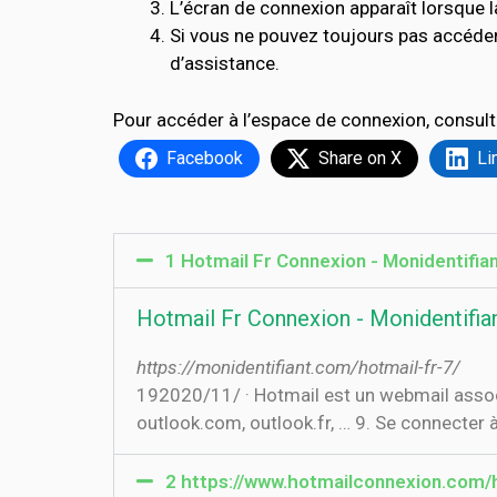
L’écran de connexion apparaît lorsque l
Si vous ne pouvez toujours pas accéde
d’assistance.
Pour accéder à l’espace de connexion, consult
Facebook
Share on X
Li
1 Hotmail Fr Connexion - Monidentifia
Hotmail Fr Connexion - Monidentifi
https://monidentifiant.com/hotmail-fr-7/
19‏‏/11‏‏/2020 · Hotmail est un webmail associé avec la messagerie instantanée MSN … page de connexion d'Outlook via hotmail.com,
outlook.com, outlook.fr, … 9. Se connecter
2 https://www.hotmailconnexion.com/ho