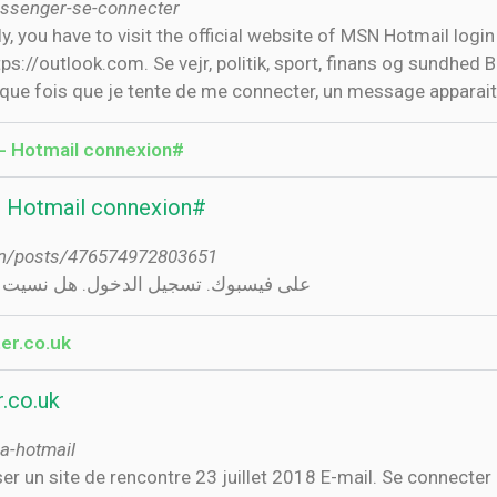
ssenger-se-connecter
 you have to visit the official website of MSN Hotmail logi
://outlook.com. Se vejr, politik, sport, finans og sundhed Bo
e fois que je tente de me connecter, un message apparait e
9 ‫#hotmailcompte #HotmailSignUp... - Hotmail connexion ...
‫#hotmailcompte #HotmailSignUp... - Hotmail connexion ...
ion/posts/476574972803651
ع‎Hotmail connexion‎‏ على فيسبوك. تسجيل الدخول. هل نسيت الحساب؟
er.co.uk
.co.uk
a-hotmail
er un site de rencontre 23 juillet 2018 E-mail. Se connecter