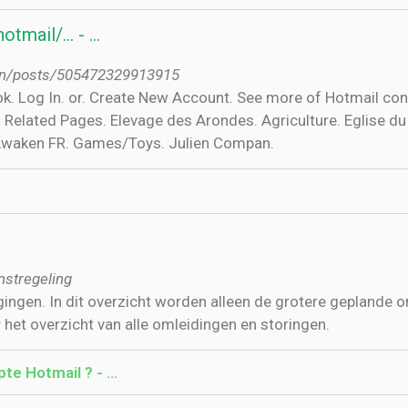
tmail/... - …
on/posts/505472329913915
. Log In. or. Create New Account. See more of Hotmail con
Related Pages. Elevage des Arondes. Agriculture. Eglise du 
 Awaken FR. Games/Toys. Julien Compan.
nstregeling
agingen. In dit overzicht worden alleen de grotere geplande
 het overzicht van alle omleidingen en storingen.
e Hotmail ? - …