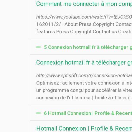
Comment me connecter à mon compt
https://www.youtube.com/watch?v=tEJCkS
16‏‏/2‏‏/2011 · About Press Copyright Contact us Creators Advertise Developers Terms Privacy Policy & Safety How YouTube works Test new
features Press Copyright Contact us Creator
5 Connexion hotmail fr à télécharger 
Connexion hotmail fr à télécharger g
http://www.eptisoft.com/r/connexion-hotmail
Optimisez facilement votre connexion a inte
un programme conçu pour accélérer la vites
connexion de l’utilisateur | facile à utiliser i
6 Hotmail Connexion | Profile & Recent
Hotmail Connexion | Profile & Recent