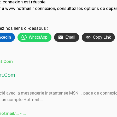
a connexion est réussie.
r à www hotmail r connexion, consultez les options de dép
ez nos liens ci-dessous :
nkedIn
WhatsApp
Email
Copy Link
nt.Com
ant.Com
 à un compte Hotmail …
tmail/... - …