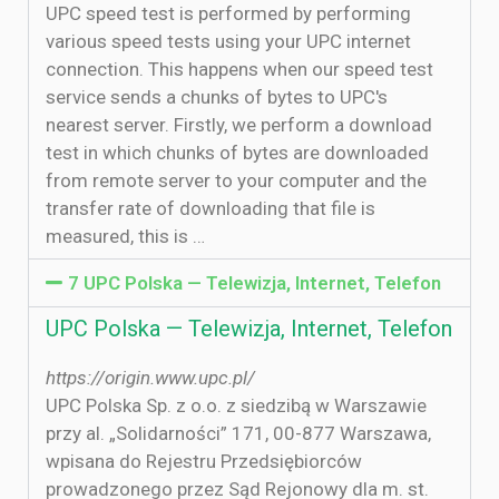
UPC speed test is performed by performing
various speed tests using your UPC internet
connection. This happens when our speed test
service sends a chunks of bytes to UPC's
nearest server. Firstly, we perform a download
test in which chunks of bytes are downloaded
from remote server to your computer and the
transfer rate of downloading that file is
measured, this is …
7 UPC Polska — Telewizja, Internet, Telefon
UPC Polska — Telewizja, Internet, Telefon
https://origin.www.upc.pl/
UPC Polska Sp. z o.o. z siedzibą w Warszawie
przy al. „Solidarności” 171, 00-877 Warszawa,
wpisana do Rejestru Przedsiębiorców
prowadzonego przez Sąd Rejonowy dla m. st.