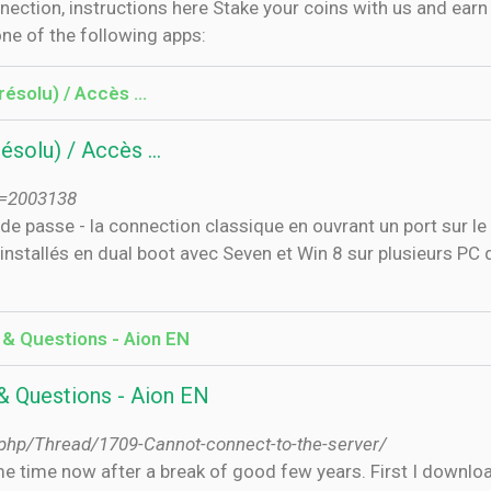
ction, instructions here Stake your coins with us and earn 
one of the following apps:
ésolu) / Accès ...
ésolu) / Accès ...
id=2003138
de passe - la connection classique en ouvrant un port sur le 
nstallés en dual boot avec Seven et Win 8 sur plusieurs PC d
 & Questions - Aion EN
 & Questions - Aion EN
.php/Thread/1709-Cannot-connect-to-the-server/
ome time now after a break of good few years. First I downl