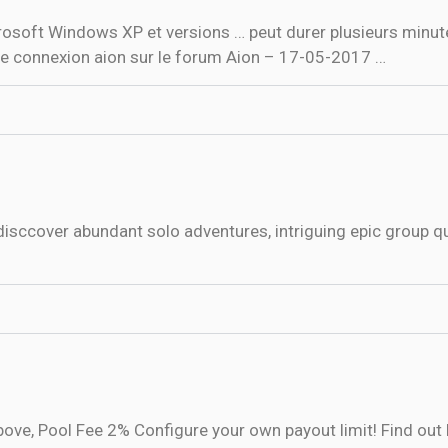
rosoft Windows XP et versions … peut durer plusieurs minute
de connexion aion sur le forum Aion – 17-05-2017 …
disccover abundant solo adventures, intriguing epic group 
bove, Pool Fee 2% Configure your own payout limit! Find ou