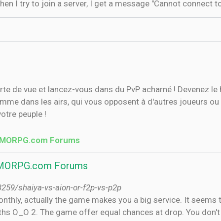
n I try to join a server, I get a message "Cannot connect t
rte de vue et lancez-vous dans du PvP acharné ! Devenez le
 comme dans les airs, qui vous opposent à d'autres joueurs 
votre peuple !
— MMORPG.com Forums
 MMORPG.com Forums
259/shaiya-vs-aion-or-f2p-vs-p2p
thly, actually the game makes you a big service. It seems 
nths O_O 2. The game offer equal chances at drop. You don't 