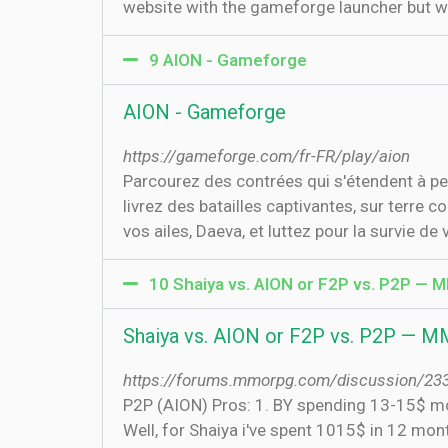
website with the gameforge launcher but whe
9 AION - Gameforge
AION - Gameforge
https://gameforge.com/fr-FR/play/aion
Parcourez des contrées qui s'étendent à pe
livrez des batailles captivantes, sur terre
vos ailes, Daeva, et luttez pour la survie de 
10 Shaiya vs. AION or F2P vs. P2P 
Shaiya vs. AION or F2P vs. P2P —
https://forums.mmorpg.com/discussion/233
P2P (AION) Pros: 1. BY spending 13-15$ mon
Well, for Shaiya i've spent 1015$ in 12 mo