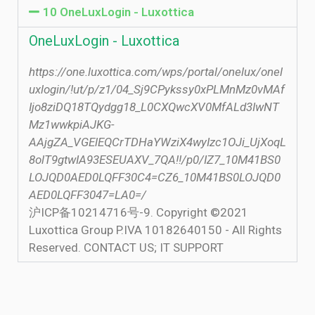
10 OneLuxLogin - Luxottica
OneLuxLogin - Luxottica
https://one.luxottica.com/wps/portal/onelux/onel
uxlogin/!ut/p/z1/04_Sj9CPykssy0xPLMnMz0vMAf
Ijo8ziDQ18TQydgg18_L0CXQwcXV0MfALd3IwNT
Mz1wwkpiAJKG-
AAjgZA_VGElEQCrTDHaYWziX4wyIzc1OJi_UjXoqL
8olT9gtwIA93ESEUAXV_7QA!!/p0/IZ7_10M41BS0
LOJQD0AED0LQFF30C4=CZ6_10M41BS0LOJQD0
AED0LQFF3047=LA0=/
沪ICP备10214716号-9. Copyright ©2021
Luxottica Group P.IVA 10182640150 - All Rights
Reserved. CONTACT US; IT SUPPORT