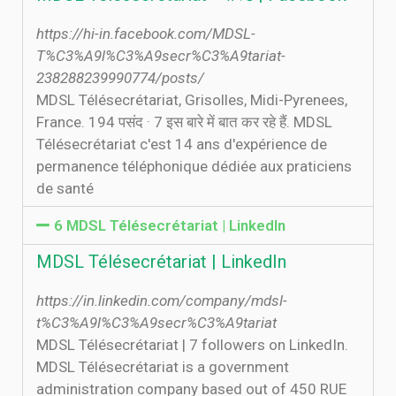
https://hi-in.facebook.com/MDSL-
T%C3%A9l%C3%A9secr%C3%A9tariat-
238288239990774/posts/
MDSL Télésecrétariat, Grisolles, Midi-Pyrenees,
France. 194 पसंद · 7 इस बारे में बात कर रहे हैं. MDSL
Télésecrétariat c'est 14 ans d'expérience de
permanence téléphonique dédiée aux praticiens
de santé
6 MDSL Télésecrétariat | LinkedIn
MDSL Télésecrétariat | LinkedIn
https://in.linkedin.com/company/mdsl-
t%C3%A9l%C3%A9secr%C3%A9tariat
MDSL Télésecrétariat | 7 followers on LinkedIn.
MDSL Télésecrétariat is a government
administration company based out of 450 RUE