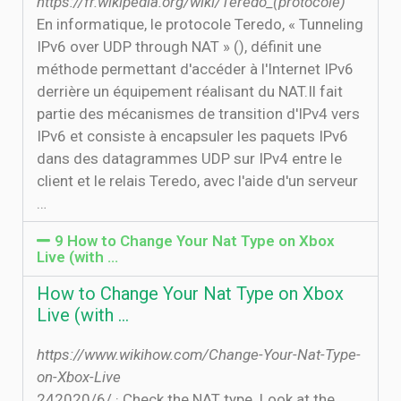
https://fr.wikipedia.org/wiki/Teredo_(protocole)
En informatique, le protocole Teredo, « Tunneling
IPv6 over UDP through NAT » (), définit une
méthode permettant d'accéder à l'Internet IPv6
derrière un équipement réalisant du NAT.Il fait
partie des mécanismes de transition d'IPv4 vers
IPv6 et consiste à encapsuler les paquets IPv6
dans des datagrammes UDP sur IPv4 entre le
client et le relais Teredo, avec l'aide d'un serveur
…
9 How to Change Your Nat Type on Xbox
Live (with …
How to Change Your Nat Type on Xbox
Live (with …
https://www.wikihow.com/Change-Your-Nat-Type-
on-Xbox-Live
24‏‏/6‏‏/2020 · Check the NAT type. Look at the