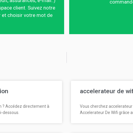
édit, assurances, e-mail..)
commandes,
pace client. Suivez notre
 et choisir votre mot de
ion
accelerateur de wi
n ? Accédez directement à
Vous cherchez accelerateur 
ci-dessous.
Accelerateur De Wifi grâce a