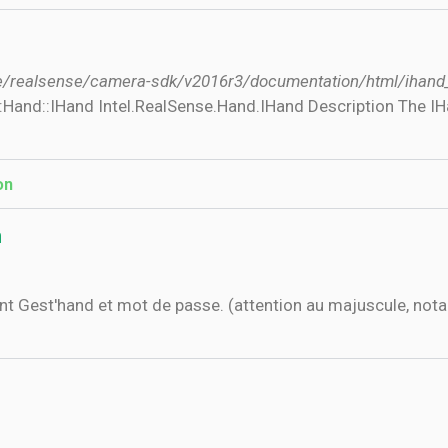
age/realsense/camera-sdk/v2016r3/documentation/html/ihand
:Hand::IHand Intel.RealSense.Hand.IHand Description The IH
on
n
iant Gest'hand et mot de passe. (attention au majuscule, nota