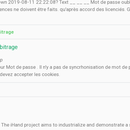
Brown 2019-08-11 22:22:08? Text __ __ __ Mot de passe o
cences ne doivent être faits. qu'après accord des licenci
itrage
bitrage
hp
teur Mot de passe . Il n'y a pas de syncrhonisation de mot de
 devez accepter les cookies.
e iHand project aims to industrialize and demonstrate a s