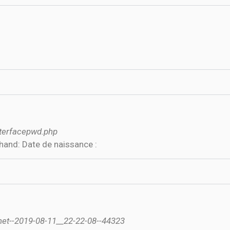
interfacepwd.php
thand: Date de naissance :
net--2019-08-11__22-22-08--44323