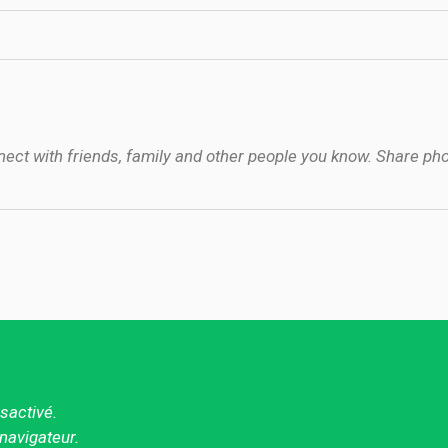
nect with friends, family and other people you know. Share 
sactivé.
navigateur.