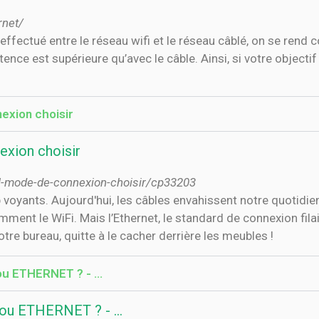
rnet/
ffectué entre le réseau wifi et le réseau câblé, on se rend c
tence est supérieure qu’avec le câble. Ainsi, si votre objecti
exion choisir
exion choisir
el-mode-de-connexion-choisir/cp33203
op voyants. Aujourd'hui, les câbles envahissent notre quotid
mment le WiFi. Mais l’Ethernet, le standard de connexion fil
otre bureau, quitte à le cacher derrière les meubles !
 ou ETHERNET ? - …
I ou ETHERNET ? - …