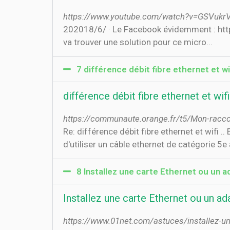
https://www.youtube.com/watch?v=GSVukr
20‏‏/6‏‏/2018 · Le Facebook évidemment : https://www.facebook.com/PhBeeYT Tester son ping : http://www.speedtest.net/ Merci à tous ! On
va trouver une solution pour ce micro...
7 différence débit fibre ethernet et w
différence débit fibre ethernet et wi
https://communaute.orange.fr/t5/Mon-racco
Re: différence débit fibre ethernet et wifi .
d'utiliser un câble ethernet de catégorie 5
8 Installez une carte Ethernet ou un a
Installez une carte Ethernet ou un ad
https://www.01net.com/astuces/installez-un