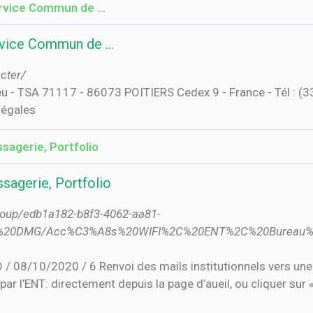
rvice Commun de ...
rvice Commun de ...
ecter/
Dieu - TSA 71117 - 86073 POITIERS Cedex 9 - France - Tél : (
 légales
sagerie, Portfolio
sagerie, Portfolio
/group/edb1a182-b8f3-4062-aa81-
du%20DMG/Acc%C3%A8s%20WIFI%2C%20ENT%2C%20Bureau%2
08/10/2020 / 6 Renvoi des mails institutionnels vers une 
it par l’ENT: directement depuis la page d’aueil, ou cliquer s