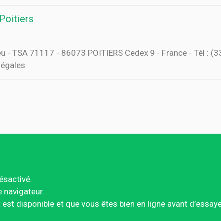
 Poitiers
Dieu - TSA 71117 - 86073 POITIERS Cedex 9 - France - Tél : (
 légales
ésactivé.
e navigateur.
est disponible et que vous êtes bien en ligne avant d’essay