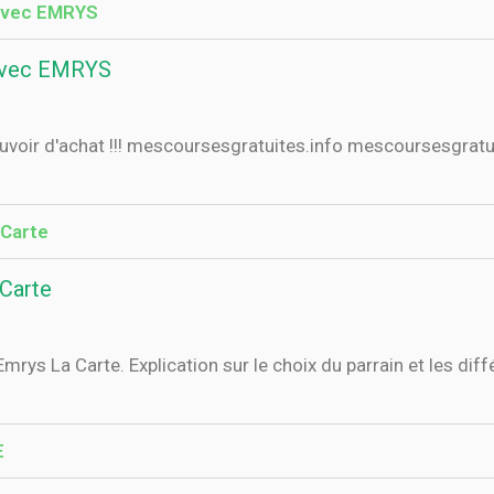
 avec EMRYS
 avec EMRYS
r d'achat !!! mescoursesgratuites.info mescoursesgratui
 Carte
 Carte
Emrys La Carte. Explication sur le choix du parrain et les dif
E