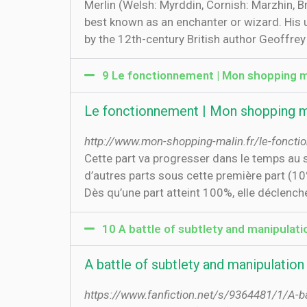
Merlin (Welsh: Myrddin, Cornish: Marzhin, B
best known as an enchanter or wizard. His 
by the 12th-century British author Geoffre
9 Le fonctionnement | Mon shopping m
Le fonctionnement | Mon shopping m
http://www.mon-shopping-malin.fr/le-fonct
Cette part va progresser dans le temps au se
d’autres parts sous cette première part (1
Dès qu’une part atteint 100%, elle déclenche 
10 A battle of subtlety and manipulatio
A battle of subtlety and manipulation C
https://www.fanfiction.net/s/9364481/1/A-ba