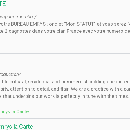
TE
om/espace-membre/
ur votre BUREAU EMRYS : onglet “Mon STATUT” et vous serez 
te 2 cagnottes dans votre plan France avec votre numéro de
roduction/
ile cultural, residential and commercial buildings peppered w
ity, attention to detail, and flair. We are a practice with a 
 that underpins our work is perfectly in tune with the times.
mrys la Carte
mrys la Carte