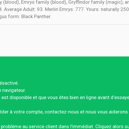
ily (blood), Emrys family (blood), Gryffindor family (magic), 
8. Average Adult: 93. Merlin Emrys: 777. Yours: naturally 2
gus form: Black Panther.
ésactivé.
e navigateur.
est disponible et que vous êtes bien en ligne avant d’essay
éder à votre compte, contactez-nous et nous vous aiderons 
ce problème au service client dans l’immédiat. Cliquez alors 