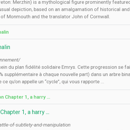
reton: Merzhin) is a mythological figure prominently featured
usual depiction, based on an amalgamation of historical and
y of Monmouth and the translator John of Cornwall.
alin
alin
ionnement/
in du plan fidélité solidaire Emrys. Cette progression se fai
0% supplémentaire à chaque nouvelle part) dans un arbre bin
ce qu’on appelle un “cycle”, qui vous rapporte ...
n Chapter 1, a harry ...
hapter 1, a harry ...
ttle-of-subtlety-and-manipulation