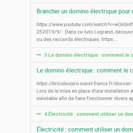
Brancher un domino électrique pour r
https://www.youtube.com/watch?v=wOxGnI
25‏‏/9‏‏/2019 · Dans ce tuto Legrand, découvrez en quelques étapes comment brancher un domino électrique afin de réaliser des dérivations
ou des raccords électriques :https:...
3 Le domino électrique : comment le ch
Le domino électrique : comment le ch
https://bricoleurpro.ouest-france.fr/dossie
Lors de la mise en place d’une installation 
inévitable afin de faire fonctionner divers ap
4 Électricité : comment utiliser un do
Électricité : comment utiliser un do