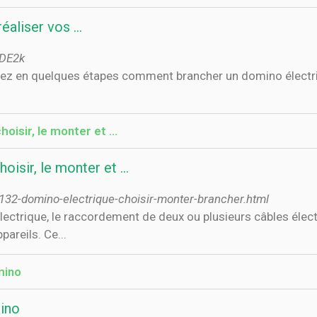
éaliser vos …
fDE2k
oisir, le monter et …
oisir, le monter et …
r-132-domino-electrique-choisir-monter-brancher.html
électrique, le raccordement de deux ou plusieurs câbles élec
pareils. Ce...
mino
mino