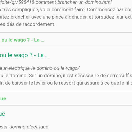
tricite/qr/598418-comment-brancher-un-domino.html
n très compliquée, voici comment faire. Commencez par coup
itez brancher avec une pince à dénuder, et torsadez leur ext
 les dés de raccordement.
u le wago ? - La ...
u le wago ? - La ...
eur-electrique-le-domino-ou-le-wago/
 ou le domino. Sur un domino, il est nécessaire de serrersuffi
it de baisser le levier ou le ressort qui assure à ce que le fil
que
ue
liser-domino-electrique