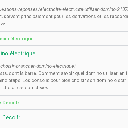
tions-reponses/electricite-electricite-utiliser-domino-2137
servent principalement pour les dérivations et les raccords
ail ...
mino électrique
ino électrique
oisir-brancher-domino-electrique/
ts, dont la barre. Comment savoir quel domino utiliser, en 
aine étape. Les conseils pour bien choisir son domino électr
es choix très complexes.
 Deco.fr
 Deco.fr