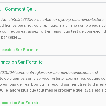
... - Comment Ça …
ffich-35368835-fortnite-battle-royale-probleme-de-texture
difier les paramètres graphique, mais il me semble pas nece
tre connexion est assez fort en faisant un test de connexion 
par câble ...
nexion Sur Fortnite
nexion Sur Fortnite
m/2020/04/comment-regler-le-probleme-de-connexion.html
e epic games sur le service fortnite. Epic games est une so
o en tous genres. Bonjour je repond surment tres tard mes 
 je ladore plus que tout mes le probleme que javais etais q
onnexion Sur Fortnite