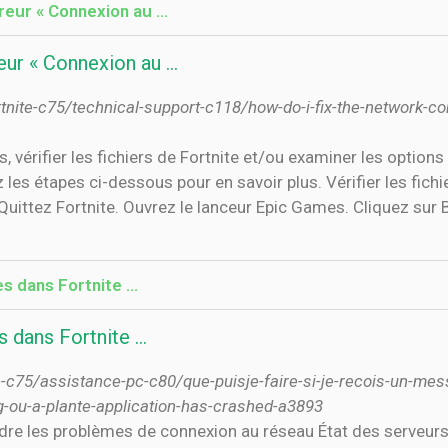
eur « Connexion au …
ur « Connexion au …
nite-c75/technical-support-c118/how-do-i-fix-the-network-c
vérifier les fichiers de Fortnite et/ou examiner les options d
 les étapes ci-dessous pour en savoir plus. Vérifier les fichier
uittez Fortnite. Ouvrez le lanceur Epic Games. Cliquez sur B
 dans Fortnite ...
dans Fortnite ...
c75/assistance-pc-c80/que-puisje-faire-si-je-recois-un-mess
g-ou-a-plante-application-has-crashed-a3893
udre les problèmes de connexion au réseau État des serveur