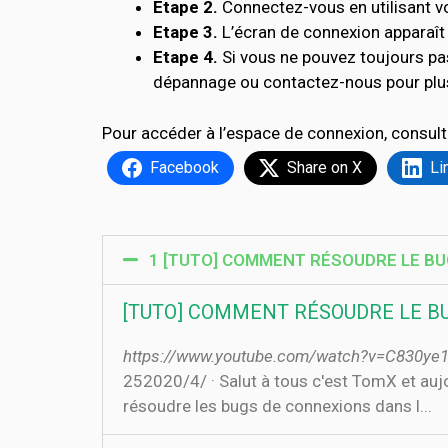
Etape 2.
Connectez-vous en utilisant vo
Etape 3.
L’écran de connexion apparaît 
Etape 4.
Si vous ne pouvez toujours pa
dépannage ou contactez-nous pour plus
Pour accéder à l’espace de connexion, consult
Facebook
Share on X
Li
1 [TUTO] COMMENT RÉSOUDRE LE BU
[TUTO] COMMENT RÉSOUDRE LE B
https://www.youtube.com/watch?v=C830ye
25‏‏/4‏‏/2020 · Salut à tous c'est TomX et aujourd'hui on se retrouve pour une nouvelle vidéo sur : Fortnite pour vous montrez comment
résoudre les bugs de connexions dans l...