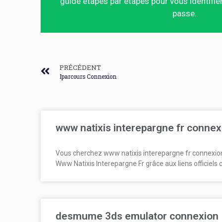
guide étapes par étapes pour vous identifier
passe.
PRÉCÉDENT
Iparcours Connexion
www natixis interepargne fr connex
Vous cherchez www natixis interepargne fr connexio
Www Natixis Interepargne Fr grâce aux liens officiels 
desmume 3ds emulator connexion