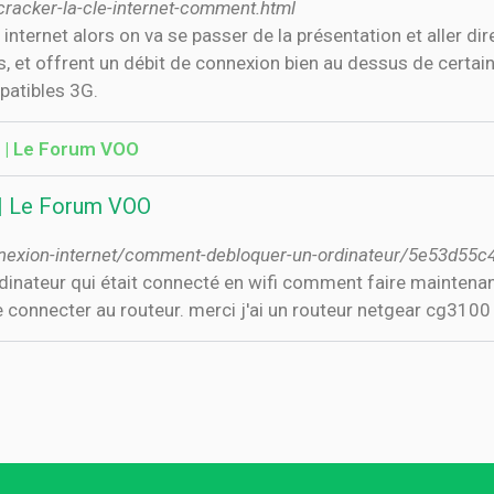
racker-la-cle-internet-comment.html
nternet alors on va se passer de la présentation et aller dir
, et offrent un débit de connexion bien au dessus de certai
patibles 3G.
 | Le Forum VOO
 | Le Forum VOO
nnexion-internet/comment-debloquer-un-ordinateur/5e53d55
rdinateur qui était connecté en wifi comment faire maintenan
 se connecter au routeur. merci j'ai un routeur netgear cg3100