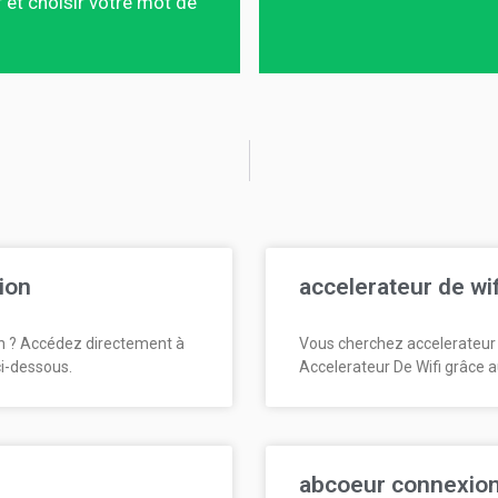
 et choisir votre mot de
ion
accelerateur de wi
n ? Accédez directement à
Vous cherchez accelerateur 
ci-dessous.
Accelerateur De Wifi grâce a
abcoeur connexio