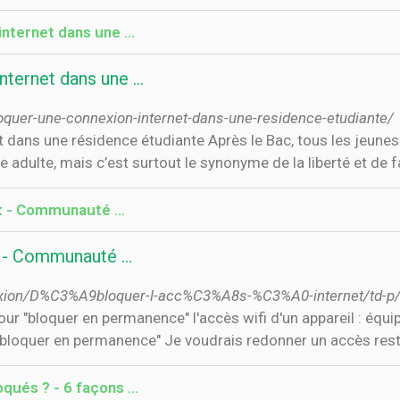
ternet dans une ...
ernet dans une ...
quer-une-connexion-internet-dans-une-residence-etudiante/
ans une résidence étudiante Après le Bac, tous les jeunes 
ge adulte, mais c’est surtout le synonyme de la liberté et de 
net - Communauté …
et - Communauté …
exion/D%C3%A9bloquer-l-acc%C3%A8s-%C3%A0-internet/td-p
pour "bloquer en permanence" l'accès wifi d'un appareil : équ
et "bloquer en permanence" Je voudrais redonner un accès rest
qués ? - 6 façons …