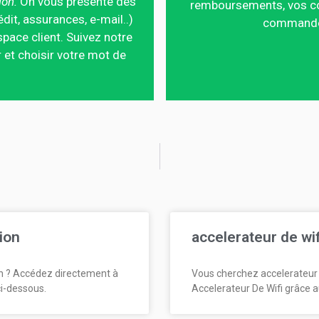
ion.
On vous présente des
remboursements, vos co
édit, assurances, e-mail..)
commandes,
pace client. Suivez notre
 et choisir votre mot de
ion
accelerateur de wi
n ? Accédez directement à
Vous cherchez accelerateur 
ci-dessous.
Accelerateur De Wifi grâce a