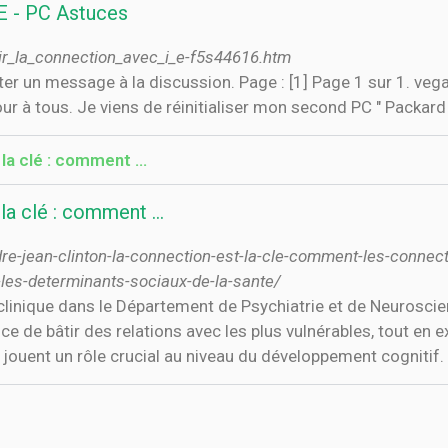
E - PC Astuces
r_la_connection_avec_i_e-f5s44616.htm
ter un message à la discussion. Page : [1] Page 1 sur 1. v
ur à tous. Je viens de réinitialiser mon second PC " Packa
 la clé : comment …
 la clé : comment …
dre-jean-clinton-la-connection-est-la-cle-comment-les-connec
r-les-determinants-sociaux-de-la-sante/
 clinique dans le Département de Psychiatrie et de Neurosc
e de bâtir des relations avec les plus vulnérables, tout en ex
jouent un rôle crucial au niveau du développement cognitif.