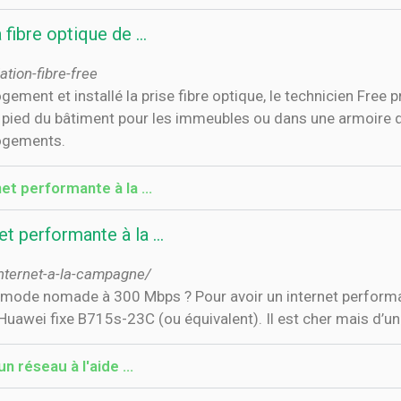
 fibre optique de …
ation-fibre-free
gement et installé la prise fibre optique, le technicien Free p
u pied du bâtiment pour les immeubles ou dans une armoire d
ogements.
t performante à la ...
 performante à la ...
nternet-a-la-campagne/
mode nomade à 300 Mbps ? Pour avoir un internet performant
4G Huawei fixe B715s-23C (ou équivalent). Il est cher mais d’
n réseau à l'aide …