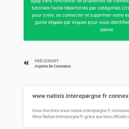
ligne
sans rencontrer de problèmes de connex
tutoriels facile répertoriés par catégories (cr
pour
créer, se connecter et supprimer
votre es
guide étapes par étapes pour vous identifier
passe.
PRÉCÉDENT
Argenta Be Connexion
www natixis interepargne fr connex
Vous cherchez www natixis interepargne fr connexio
Www Natixis Interepargne Fr grâce aux liens officiels 