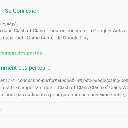
 - Se Connexion
le-play/
on dans Clash of Clans … bouton connecter à Google+ Active
u dans l'outil Game Center de Google Play.
stamment des pertes …
tamment des pertes …
-clans/?s=connection-performance&f=why-do-i-keep-losing-con
l est trè s important que ... Clash of Clans Clash of Clans
e ne sont pas suffisantes pour garantir une connexion stable, ..
e
e