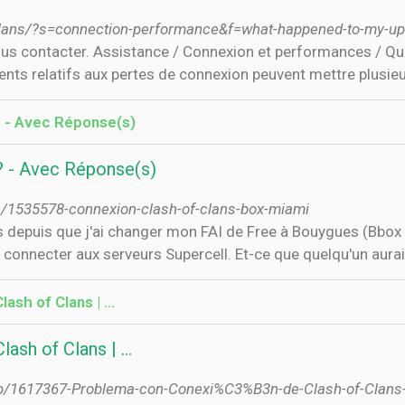
f-clans/?s=connection-performance&f=what-happened-to-my-up
s contacter. Assistance / Connexion et performances / Quest
ents relatifs aux pertes de connexion peuvent mettre plusieur
? - Avec Réponse(s)
? - Avec Réponse(s)
s/1535578-connexion-clash-of-clans-box-miami
ns depuis que j'ai changer mon FAI de Free à Bouygues (Bbox 
se connecter aux serveurs Supercell. Et-ce que quelqu'un aurai
ash of Clans | …
ash of Clans | …
hp/1617367-Problema-con-Conexi%C3%B3n-de-Clash-of-Clans-