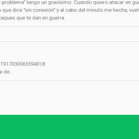
que dice "sin conexión" y al cabo del minuto me hecha, vuel
taques que te dan en guerra.
671917030965594018
ai de…