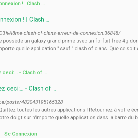
nnexion ! | Clash …
nnexion ! | Clash …
%C3%A8me-clash-of-clans-erreur-de-connexion.36848/
 possède un galaxy grand prime avec un forfait free 4g dont
porte quelle application " sauf " clash of clans. Que ce soi
ci:... - Clash of …
eci:... - Clash of …
ance/posts/482043195165328
tez toutes les autres applications ! Retournez à votre écr
tre doigt sur n'importe quelle application dans la barre du 
 - Se Connexion