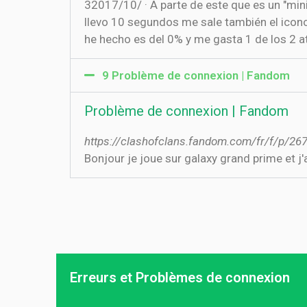
3‏‏/10‏‏/2017 · A parte de este que es un "mini problema" tengo un gravísimo: Cuando quiero atacar en guerra pues le doy a atacar y cuando
llevo 10 segundos me sale también el icono 
he hecho es del 0% y me gasta 1 de los 2 a
9 Problème de connexion | Fandom
Problème de connexion | Fandom
https://clashofclans.fandom.com/fr/f/p/2
Bonjour je joue sur galaxy grand prime et j'
Erreurs et Problèmes de connexion