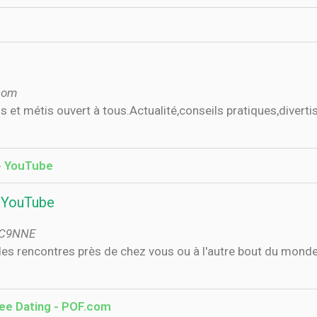
com
is et métis ouvert à tous.Actualité,conseils pratiques,divert
- YouTube
 YouTube
TC9NNE
s des rencontres près de chez vous ou à l'autre bout du mo
ree Dating - POF.com