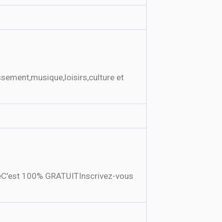
issement,musique,loisirs,culture et
ndeC'est 100% GRATUITInscrivez-vous