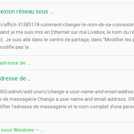
exion réseau sous …
m/affich-31585174-comment-changer-le-nom-de-sa-connexio
quand je me suis mis en Ethernet sur ma Livebox, le nom du r
 Je suis allé dans le centre de partage, dans "Modifier les 
difie pas la ...
 adresse de …
adresse de …
t-365/admin/add-users/change-a-user-name-and-email-addres
sse de messagerie Change a user name and email address. 09
ifier l’adresse de messagerie et le nom complet d’une person
 sous Windows – …