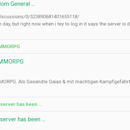
gdom General …
discussions/0/523890681401655118/
ch day, but right now when i tey to log in it says the server i
e MMORPG
e MMORPG
ORPG. Als Gesandte Gaias & mit mächtigen Kampfgefährten a
 server has been ...
server has been ...