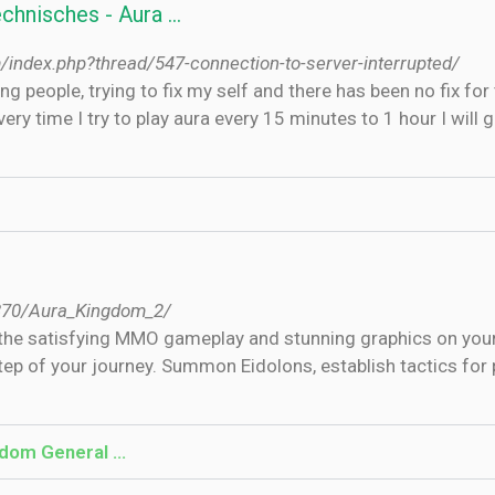
echnisches - Aura …
index.php?thread/547-connection-to-server-interrupted/
y time I try to play aura every 15 minutes to 1 hour I will
870/Aura_Kingdom_2/
the satisfying MMO gameplay and stunning graphics on you
 of your journey. Summon Eidolons, establish tactics for par
ngdom General …