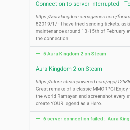
Connection to server interrupted - T
https://aurakingdom.aeriagames.com/forum/
8‏‏/1‏‏/2019 · I have tried sending tickets, asking people, trying to fix my self and there has been no fix for this now... Ever since the portal
maintenance around 13-15th of February ever
the connection …
5 Aura Kingdom 2 on Steam
Aura Kingdom 2 on Steam
https://store.steampowered.com/app/1258
Great remake of a classic MMORPG! Enjoy 
the world Ramayan and screenshot every step
create YOUR legend as a Hero.
6 server connection failed :: Aura Ki