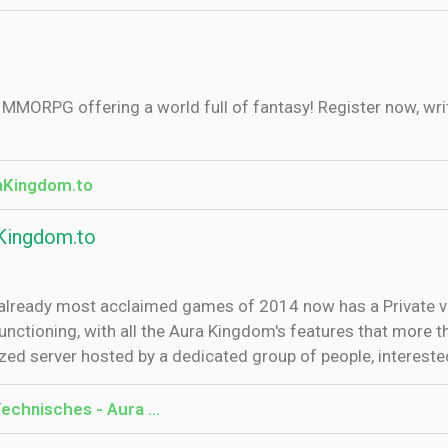
MORPG offering a world full of fantasy! Register now, writ
raKingdom.to
aKingdom.to
 already most acclaimed games of 2014 now has a Private ve
functioning, with all the Aura Kingdom's features that more 
ized server hosted by a dedicated group of people, intereste
Technisches - Aura …