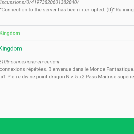
discussions/0/41973820601382840/
Connection to the server has been interrupted. (0)" Runnin
a Kingdom
a Kingdom
105-connexions-en-serie-ii
nnexions répétées. Bienvenue dans le Monde Fantastique. Cl
1 Pierre divine point dragon Niv. 5 x2 Pass Maîtrise supérieu