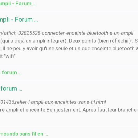
ampli - Forum …
mpli - Forum …
affich-32825528-connecter-enceinte-bluetooth-a-un-ampli
(qui a déjà un ampli intégrer). Deux points (bien réfléchir) : 
, il ne peu y avoir qu'une seule et unique enceinte bluetooth 
t "wifi".
 forum ...
 forum ...
1436,relier-l-ampli-aux-enceintes-sans-fil.html
re ampli et enceinte Ben justement. Après faut leur brancher
rounds sans fil en …