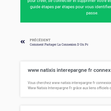
pour
créer, se connecter et supprimer
votre es
guide étapes par étapes pour vous identifier
passe.
PRÉCÉDENT
Comment Partager La Connexion D Un Pc
www natixis interepargne fr connex
Vous cherchez www natixis interepargne fr connexio
Www Natixis Interepargne Fr grâce aux liens officiels 