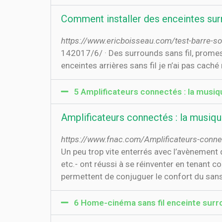
Comment installer des enceintes surr
https://www.ericboisseau.com/test-barre-so
14‏‏/6‏‏/2017 · Des surrounds sans fil, promesse tenue chez Denon HEOS ? Quand Denon m’annonçait une nouvelle barre de son avec des
enceintes arrières sans fil je n’ai pas cac
5 Amplificateurs connectés : la musique 
Amplificateurs connectés : la musique s
https://www.fnac.com/Amplificateurs-connect
Un peu trop vite enterrés avec l’avènement
etc.- ont réussi à se réinventer en tenant
permettent de conjuguer le confort du sans f
6 Home-cinéma sans fil enceinte sur