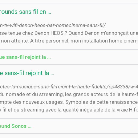
ounds sans fil en …
n-tv-wifi-denon-heos-bar-homecinema-sans-fil/
hé mon attente. A titre personnel, mon installation home ciné
sans-fil rejoint la ...
ans-fil rejoint la ...
es-la-musique-sans-fil-rejoint-la-haute-fidelite/cp48338/w-
 du nomade et du streaming, les grands acteurs de la haute-
 compte des nouveaux usages. Symboles de cette renaissance
il et du streaming avec la qualité inégalable de la vraie Hifi.
round Sonos …