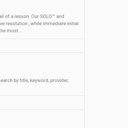
ail of a lesson. Our SOLO™ and
resolution , while immediate initial
he most ...
arch by title, keyword, provider,