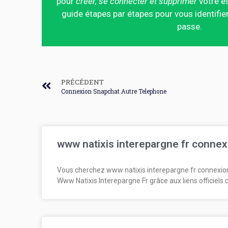
pour
créer, se connecter et supprimer
votre es
guide étapes par étapes pour vous identifier
passe.
PRÉCÉDENT
Connexion Snapchat Autre Telephone
www natixis interepargne fr connex
Vous cherchez www natixis interepargne fr connexio
Www Natixis Interepargne Fr grâce aux liens officiels 