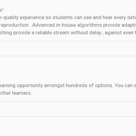
n/
-quality experience so students can see and hear every det
production . Advanced in-house algorithms provide adaptive 
ing provide a reliable stream without delay , against even t
learning opportunity amongst hundreds of options. You can se
other learners.