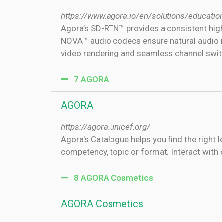
https://www.agora.io/en/solutions/educatio
Agora’s SD-RTN™ provides a consistent high
NOVA™ audio codecs ensure natural audio re
video rendering and seamless channel switch
7 AGORA
AGORA
https://agora.unicef.org/
Agora's Catalogue helps you find the right 
competency, topic or format. Interact with 
8 AGORA Cosmetics
AGORA Cosmetics